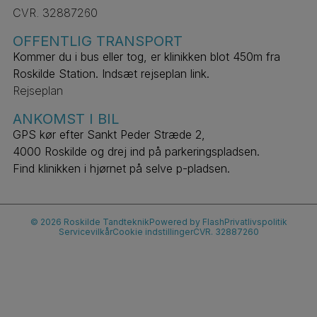
CVR. 32887260
OFFENTLIG TRANSPORT
Kommer du i bus eller tog, er klinikken blot 450m fra
Roskilde Station. Indsæt rejseplan link.
Rejseplan
ANKOMST I BIL
GPS kør efter Sankt Peder Stræde 2,
4000 Roskilde og drej ind på parkeringspladsen.
Find klinikken i hjørnet på selve p-pladsen.
© 2026 Roskilde Tandteknik
Powered by Flash
Privatlivspolitik
Servicevilkår
Cookie indstillinger
CVR. 32887260