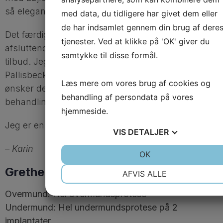
så elegant, at bøjlerne ikke er til at se.
med data, du tidligere har givet dem eller
de har indsamlet gennem din brug af dere
Det færdige resultat er blevet helt perfekt, og den
tjenester. Ved at klikke på 'OK' giver du
afsluttende regning stemte på øre med det givne
samtykke til disse formål.
tilbud. Jeg vil til en hver tid anbefale Sasha
Pallisbeck og hendes personale, til andre der
Læs mere om vores brug af cookies og
ønsker den mest professionelle, venlige og reelle
behandling af persondata på vores
behandling.
hjemmeside.
Jeg er en meget glad og tilfreds kunde.
VIS
DETALJER
– Karin
JA
NEJ
OK
JA
NEJ
NØDVENDIGE
PRÆFERENCER
Grethe
AFVIS ALLE
JA
NEJ
JA
NEJ
Overmund: Hel overmundsprotese
MARKETING
STATISTIK
Undermund: Hel undermundsprotese på 2
implantater