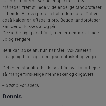
Da implantaterne var helet op, efter ca. 3
måneder, fremstillede vi de endelige tandproteser
til hende. En overprotese helt uden gane. Det vi
også kalder en aftagelig bro. Begge tandproteser
kan derfor klikkes af og på.
De sidder rigtig godt fast, men er nemme at tage
ud og rengøre.
Berit kan spise alt, hun har fået livskvaliteten
tilbage og føler sig i den grad opfrisket og yngre.
Det er en stor tilfredstillelse at få lov til at arbejde
så mange forskellige mennesker og opgaver!
– Sasha Pallisbeck
Dennis