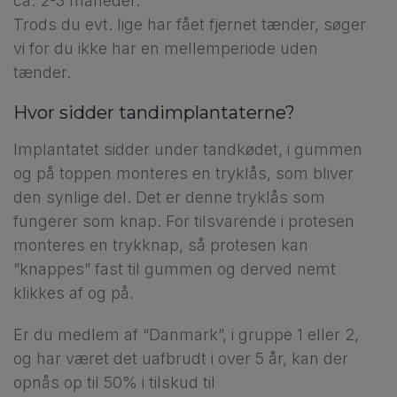
ca. 2-3 måneder.
Trods du evt. lige har fået fjernet tænder, søger
vi for du ikke har en mellemperiode uden
tænder.
Hvor sidder tandimplantaterne?
Implantatet sidder under tandkødet, i gummen
og på toppen monteres en tryklås, som bliver
den synlige del. Det er denne tryklås som
fungerer som knap. For tilsvarende i protesen
monteres en trykknap, så protesen kan
”knappes” fast til gummen og derved nemt
klikkes af og på.
Er du medlem af “Danmark”, i gruppe 1 eller 2,
og har været det uafbrudt i over 5 år, kan der
opnås op til 50% i tilskud til