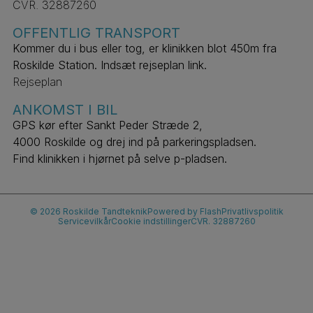
CVR. 32887260
OFFENTLIG TRANSPORT
Kommer du i bus eller tog, er klinikken blot 450m fra
Roskilde Station. Indsæt rejseplan link.
Rejseplan
ANKOMST I BIL
GPS kør efter Sankt Peder Stræde 2,
4000 Roskilde og drej ind på parkeringspladsen.
Find klinikken i hjørnet på selve p-pladsen.
© 2026 Roskilde Tandteknik
Powered by Flash
Privatlivspolitik
Servicevilkår
Cookie indstillinger
CVR. 32887260