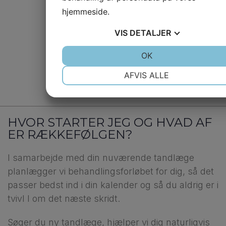
mere information.
hjemmeside.
VIS
DETALJER
Kontakt
JA
NEJ
OK
JA
NEJ
NØDVENDIGE
PRÆFERENCER
AFVIS ALLE
JA
NEJ
JA
NEJ
MARKETING
STATISTIK
HVOR STARTER JEG OG HVAD AF
ER RÆKKEFØLGEN?
I samarbejde med din nuværende tandlæge
planlægger vi behandlingsforløbet for dig, så det
passer bedst ind i din kalender og så du aldrig er i
tvivl l om det næste skridt.
Søger du ny tandlæge, hjælper vi dig naturligvis