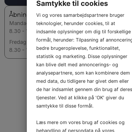
Samtykke til cookies
Åbningstider
Vi og vores samarbejdspartnere bruger
Mandag - Torsdag
teknologier, herunder cookies, til at
8.30 - 16.00
indsamle oplysninger om dig til forskellige
formål, herunder: Tilpasning af annoncering
Fredag
bedre brugeroplevelse, funktionalitet,
8.30 - 14.00
statistik og marketing. Disse oplysninger
kan blive delt med annoncerings- og
analysepartnere, som kan kombinere dem
med data, du tidligere har givet dem eller
de har indsamlet gennem din brug af dere
HAR DU YDERLIGERE
tjenester. Ved at klikke på 'OK' giver du
SPØRGSMÅL?
samtykke til disse formål.
Læs mere om vores brug af cookies og
Kontakt os endelig hvis der er
noget du er i tvivl om eller for
behandling af persondata på vores