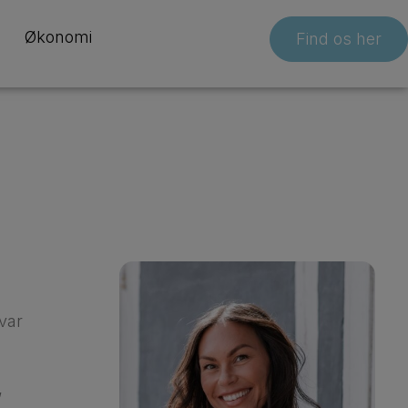
Økonomi
Find os her
 var
,