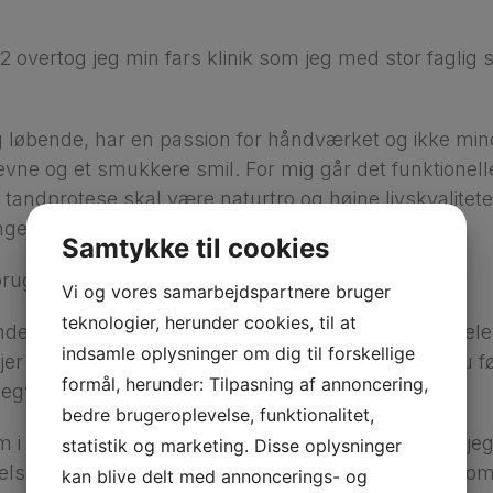
12 overtog jeg min fars klinik som jeg med stor faglig 
 løbende, har en passion for håndværket og ikke mind
vne og et smukkere smil. For mig går det funktionell
tandprotese skal være naturtro og højne livskvalitete
ngen alder.
Samtykke til cookies
brugskunst.
Vi og vores samarbejdspartnere bruger
teknologier, herunder cookies, til at
nden for åndedræts- og traumeterapi og benytter rel
indsamle oplysninger om dig til forskellige
r med tandlægeskræk. Det er vigtigt for mig at du fø
formål, herunder: Tilpasning af annoncering,
 påbegynde en god behandling.
bedre brugeroplevelse, funktionalitet,
m i Landsforeningen af Klinisk Tandteknikere, hvor je
statistik og marketing. Disse oplysninger
lse, kurser, uddannelsesudvikling samt overenskom
kan blive delt med annoncerings- og