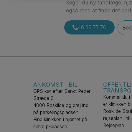
Søger du ny tandlæge, hjæl
også med at finde det per
46 36 77 70
Boo
ANKOMST I BIL
OFFENTL
TRANSPO
GPS kør efter Sankt Peder
Kommer du i b
Stræde 2,
er klinikken 
4000 Roskilde og drej ind
Roskilde Stat
på parkeringspladsen.
rejseplan link.
Find klinikken i hjørnet på
Rejseplan
selve p-pladsen.