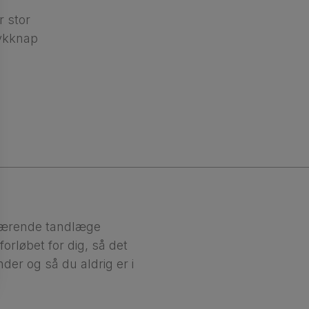
r stor
rykknap
værende tandlæge
orløbet for dig, så det
nder og så du aldrig er i