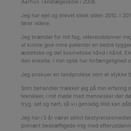
Aarhus Tandlægeskole i 2008.
Jeg har ejet og drevet klinik siden 2010. I 20
fører videre.
Jeg brænder for mit fag, videreuddanner mig
at kunne give mine patienter en bedre tyggee
æstetiske og det kosmetiske hånd i hånd. En 
den enkelte. I min optik har forfængelighed i
Jeg anskuer en tandprotese som et stykke 
Som behandler trækker jeg på min erfaring i
teknikker, i mit møde med mennesker der døje
tryg, set og hørt, så vi i gensidig tillid kan
Jeg har i 5 år været aktivt bestyrelsesmedle
primært beskæftigede mig med efteruddanne