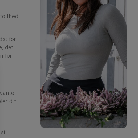
stolthed
st for
e, det
n for
evante
ler dig
g
st.