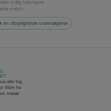
per vi dig naturligvis
fekte match.
k en uforpligtende undersøgelse
IG
RT
us eller tog,
blot 450m fra
ion. Indsæt