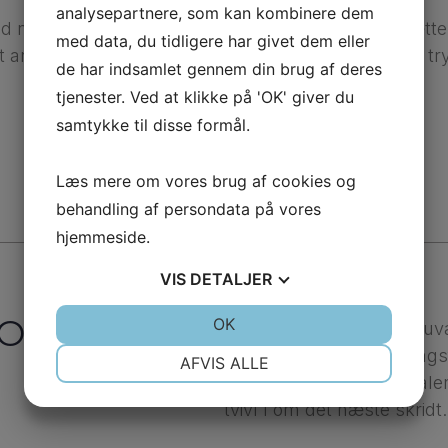
analysepartnere, som kan kombinere dem
 nyeste teknologi. Jeg forholder mig kritisk og sætte
med data, du tidligere har givet dem eller
andet specialiseret mig i naturtro, implantatbårne t
de har indsamlet gennem din brug af deres
tjenester. Ved at klikke på 'OK' giver du
samtykke til disse formål.
Læs mere om vores brug af cookies og
behandling af persondata på vores
hjemmeside.
VIS
DETALJER
 OG
JA
NEJ
OK
JA
NEJ
I samarbejde med din nu
NØDVENDIGE
PRÆFERENCER
planlægger vi behandlingsf
AFVIS ALLE
passer bedst ind i din kale
JA
NEJ
JA
NEJ
tvivl l om det næste skridt.
MARKETING
STATISTIK